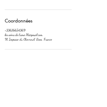
Coordonnées
+33616654369
les.soins.de.l.ame.76@gmail.com
91 Impasse du Chevreuil, Boos, France