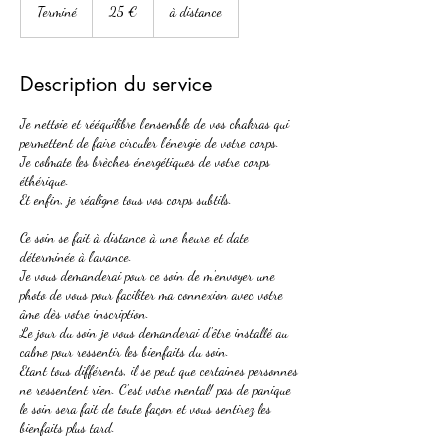
euros
Terminé
T
25 €
à distance
e
r
m
Description du service
i
n
Je nettoie et rééquilibre l'ensemble de vos chakras qui
é
permettent de faire circuler l'énergie de votre corps.
Je colmate les brèches énergétiques de votre corps
éthérique.
Et enfin, je réaligne tous vos corps subtils.
Ce soin se fait à distance à une heure et date
déterminée à l'avance.
Je vous demanderai pour ce soin de m'envoyer une
photo de vous pour faciliter ma connexion avec votre
âme dès votre inscription.
Le jour du soin je vous demanderai d'être installé au
calme pour ressentir les bienfaits du soin.
Etant tous différents, il se peut que certaines personnes
ne ressentent rien. C'est votre mental! pas de panique
le soin sera fait de toute façon et vous sentirez les
bienfaits plus tard.