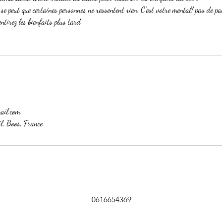
 se peut que certaines personnes ne ressentent rien. C'est votre mental! pas de pa
ntirez les bienfaits plus tard.
mail.com
l, Boos, France
0616654369