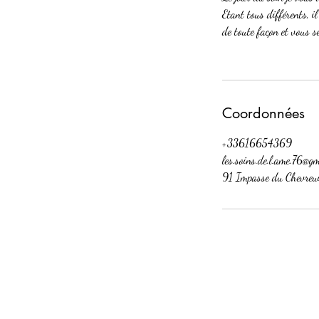
Etant tous différents, il
de toute façon et vous se
Coordonnées
+33616654369
les.soins.de.l.ame.76@g
91 Impasse du Chevreui