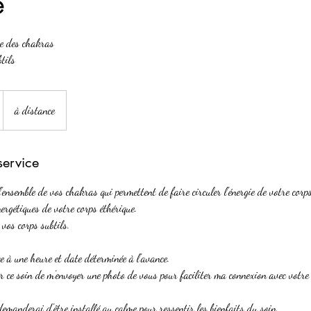
e
ge des chakras
tils
à distance
service
 l'ensemble de vos chakras qui permettent de faire circuler l'énergie de votre corps
nergétiques de votre corps éthérique.
s vos corps subtils.
ce à une heure et date déterminée à l'avance.
 ce soin de m'envoyer une photo de vous pour faciliter ma connexion avec votre
demanderai d'être installé au calme pour ressentir les bienfaits du soin.