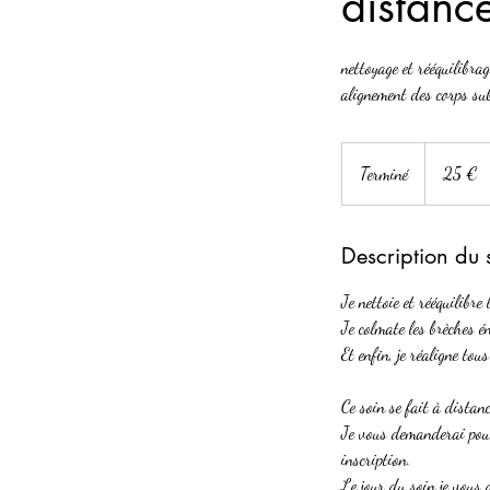
distanc
nettoyage et rééquilibra
alignement des corps sub
25
euros
Terminé
T
25 €
e
r
Description du 
m
i
Je nettoie et rééquilibre
n
Je colmate les brèches é
é
Et enfin, je réaligne tou
Ce soin se fait à distan
Je vous demanderai pour
inscription.
Le jour du soin je vous 