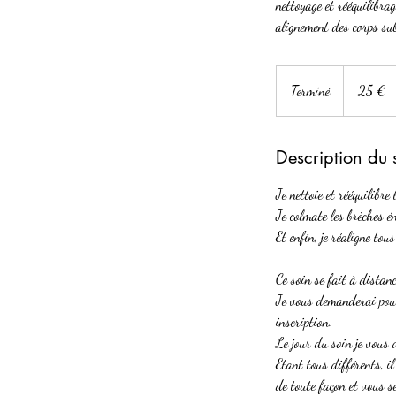
nettoyage et rééquilibra
alignement des corps sub
25
euros
Terminé
T
25 €
e
r
Description du 
m
i
Je nettoie et rééquilibre
n
Je colmate les brèches é
é
Et enfin, je réaligne tou
Ce soin se fait à distan
Je vous demanderai pour
inscription.
Le jour du soin je vous 
Etant tous différents, il
de toute façon et vous se