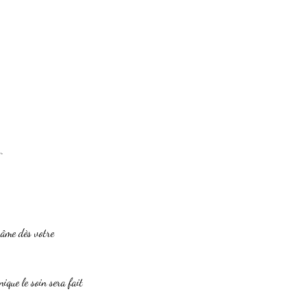
.
 âme dès votre
nique le soin sera fait