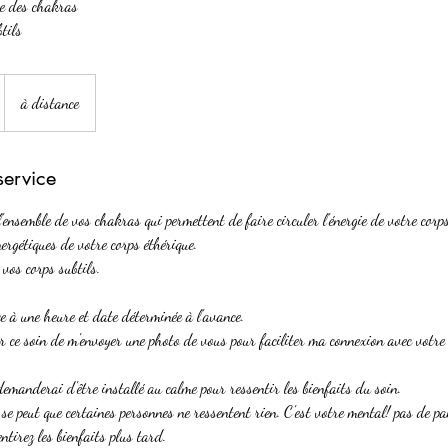
ge des chakras
tils
à distance
service
 l'ensemble de vos chakras qui permettent de faire circuler l'énergie de votre corps
nergétiques de votre corps éthérique.
s vos corps subtils.
ce à une heure et date déterminée à l'avance.
 ce soin de m'envoyer une photo de vous pour faciliter ma connexion avec votre
demanderai d'être installé au calme pour ressentir les bienfaits du soin.
 se peut que certaines personnes ne ressentent rien. C'est votre mental! pas de pa
ntirez les bienfaits plus tard.