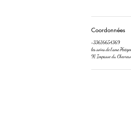
Coordonnées
+33616654369
les.soins.de.l.ame.76@g
91 Impasse du Chevreui