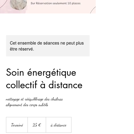
Cet ensemble de séances ne peut plus
être réservé.
Soin énergétique
collectif à distance
nettoyage et rééquilibrage des chakras
alignement des corps subtils
25
euros
Terminé
T
25 €
à distance
e