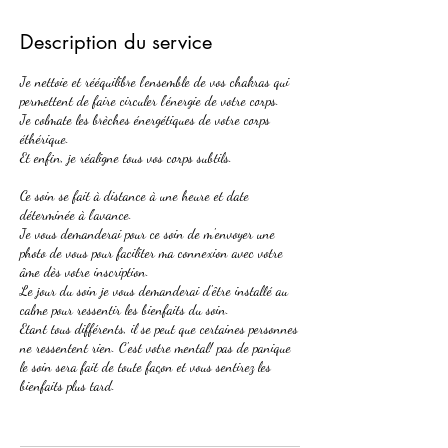
r
m
Description du service
i
n
Je nettoie et rééquilibre l'ensemble de vos chakras qui
é
permettent de faire circuler l'énergie de votre corps.
Je colmate les brèches énergétiques de votre corps
éthérique.
Et enfin, je réaligne tous vos corps subtils.
Ce soin se fait à distance à une heure et date
déterminée à l'avance.
Je vous demanderai pour ce soin de m'envoyer une
photo de vous pour faciliter ma connexion avec votre
âme dès votre inscription.
Le jour du soin je vous demanderai d'être installé au
calme pour ressentir les bienfaits du soin.
Etant tous différents, il se peut que certaines personnes
ne ressentent rien. C'est votre mental! pas de panique
le soin sera fait de toute façon et vous sentirez les
bienfaits plus tard.