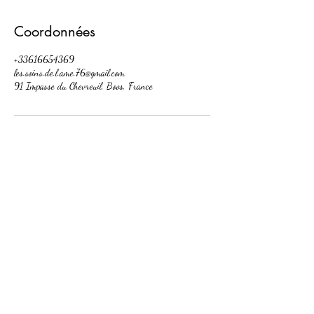
Coordonnées
+33616654369
les.soins.de.l.ame.76@gmail.com
91 Impasse du Chevreuil, Boos, France