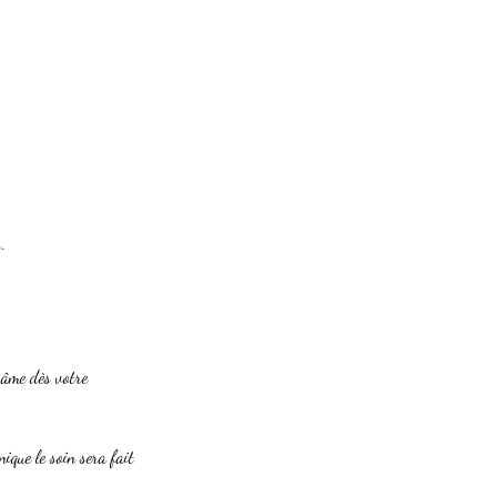
.
 âme dès votre
nique le soin sera fait