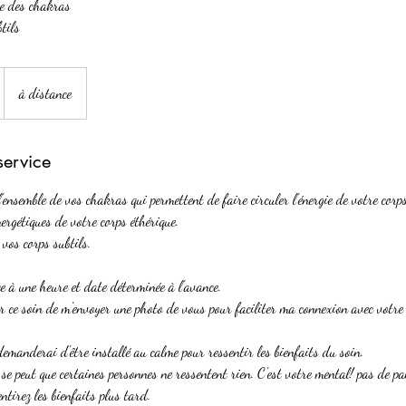
ge des chakras
tils
à distance
service
 l'ensemble de vos chakras qui permettent de faire circuler l'énergie de votre corps
nergétiques de votre corps éthérique.
s vos corps subtils.
ce à une heure et date déterminée à l'avance.
 ce soin de m'envoyer une photo de vous pour faciliter ma connexion avec votre
demanderai d'être installé au calme pour ressentir les bienfaits du soin.
 se peut que certaines personnes ne ressentent rien. C'est votre mental! pas de pa
ntirez les bienfaits plus tard.