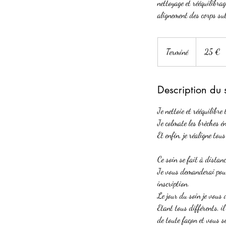
nettoyage et rééquilibra
alignement des corps sub
25
euros
Terminé
T
25 €
e
r
Description du 
m
i
Je nettoie et rééquilibre
n
Je colmate les brèches é
é
Et enfin, je réaligne tou
Ce soin se fait à distan
Je vous demanderai pour
inscription.
Le jour du soin je vous 
Etant tous différents, il
de toute façon et vous se