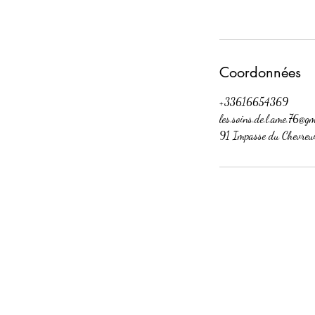
Coordonnées
+33616654369
les.soins.de.l.ame.76@g
91 Impasse du Chevreui