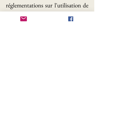
réglementations sur l'utilisation de
données personnelles et de cookies.
En cas de litige, les consommateurs
ont la possibilité de recourir à la
plateforme de règlement des litiges
en ligne (ODR) de la Commission
européenne disponible
sur
http://ec.europa.eu/consumers
/odr/
. Les clients ont également la
possibilité de contacter le conseil
d'arbitrage de la Commission