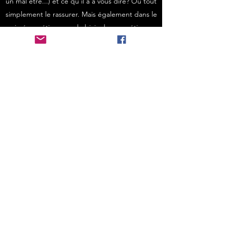
un mal être...) et ce qu'il a à vous dire? Ou tout
simplement le rassurer. Mais également dans le
soin énergétique par le biais du magnétisme.
Je vous propose toute une gamme de soins
énergétiques en fonction de vos besoins que
je peux déterminer par un devis personnalisé.
Pour votre habitat, je vous propose mes
services également dans la purification de votre
lieu de vie en me déplaçant ou à distance en
vous apportant des conseils pour protéger
votre lieu.
En savoir plus
0616654369