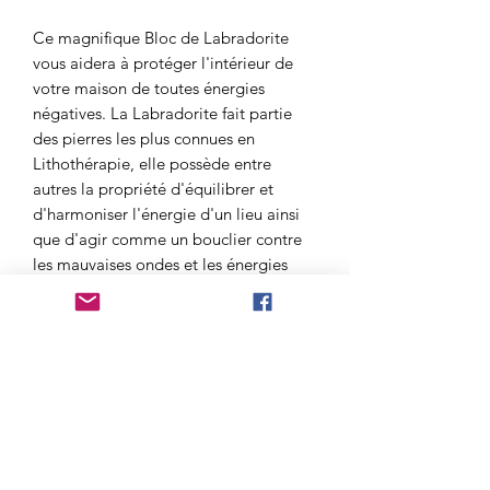
Ce magnifique Bloc de Labradorite
vous aidera à protéger l'intérieur de
votre maison de toutes énergies
négatives. La Labradorite fait partie
des pierres les plus connues en
Lithothérapie, elle possède entre
autres la propriété d'équilibrer et
d'harmoniser l'énergie d'un lieu ainsi
que d'agir comme un bouclier contre
les mauvaises ondes et les énergies
négatives.
Les avantages d'un Bloc de
Labradorite :
Équilibre et harmonise l'énergie d'un
lieu
Absorbe et dissout les énergies
négatives
Agit comme un bouclier envers les