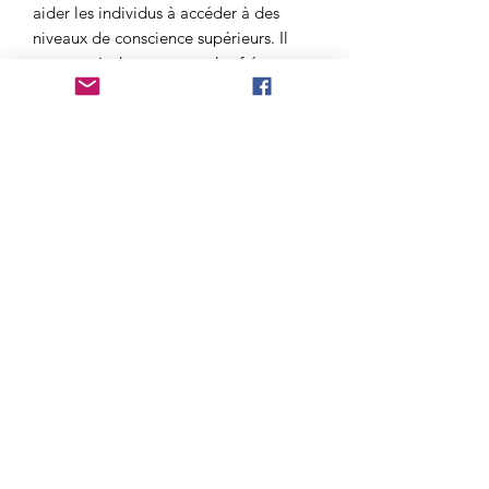
aider les individus à accéder à des
niveaux de conscience supérieurs. Il
peut servir de pont entre les fréquences
physiques et éthérées, créant une
ouverture pour l'illumination. *
Matériel: gemme et metal sans nickel,
plomb et cadmium; ce qui signifie
donc que de tels éléments ne sont pas
présents ou dans les quantités limitées
autorisées par les normes européennes
de sécurité des produits.
* Ces informations n'ont pas été
scientifiquement prouvées, elles sont
basées sur l'expérience des utilisateurs
et des thérapeutes. En cas de doute sur
votre santé, consultez un médecin.