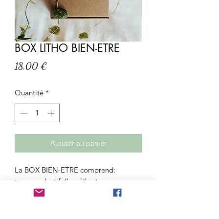
BOX LITHO BIEN-ETRE
Prix
18,00 €
Quantité
*
Ajouter au panier
La BOX BIEN-ETRE comprend:
>un pendentif d'améthyste
>une pierre roulée quartz rose
>une pierre roulée agathe botswana
>encens méditation