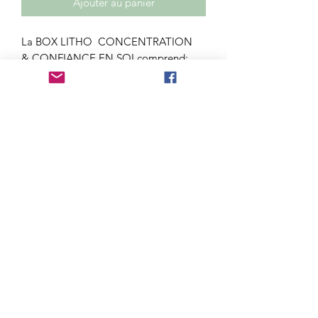
Ajouter au panier
La BOX LITHO CONCENTRATION
& CONFIANCE EN SOI comprend:
>une pierre roulée fluorite
>une pierre roulée oeil de tigre
>une pierre roulée de citrine ou
cornaline
>encens relaxation ou méditation
selon arrivages
> fleur de vie pour recharger vos
pierres
> livret explicatif des pierres
AVERTISSEMENT
AVERTISSEMENT : Les propriétés,
modes et indications d’utilisation
citées sont issues des ouvrages ou sites