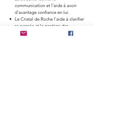
communication et l’aide à avoir
d’avantage confiance en lui.
Le Cristal de Roche
l’aide à clarifier
sa pensée et le protège des
énergies négatives.
L’Aigue-marine
l’aide à exprimer ses
sentiments profonds et lui apporte
bien-être.
L’Améthyste
lui apporte courage,
concentration et l’aide à gérer ses
émotions, en lui apportant de la
sérénité.
Possibilté de personaliser le bracelet :
taille, avec ou sans breloque, en 6 ou 8
mn.Le bracelet sera magnétisé avant
l'envoi.
Prix hors frais de port.