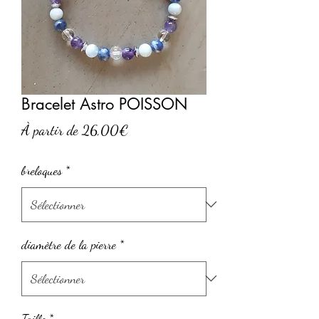
Bracelet Astro POISSON
Prix
À partir de
26,00€
promotionnel
breloques
*
diamètre de la pierre
*
Taille
*