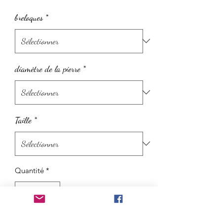
promotionnel
breloques
*
diamètre de la pierre
*
Taille
*
Quantité
*