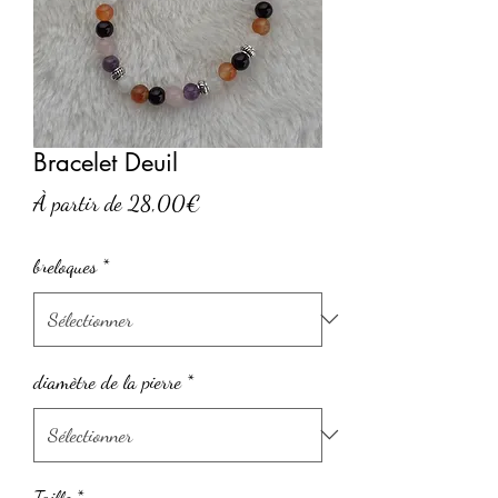
Bracelet Deuil
Prix
À partir de
28,00€
promotionnel
breloques
*
diamètre de la pierre
*
Taille
*