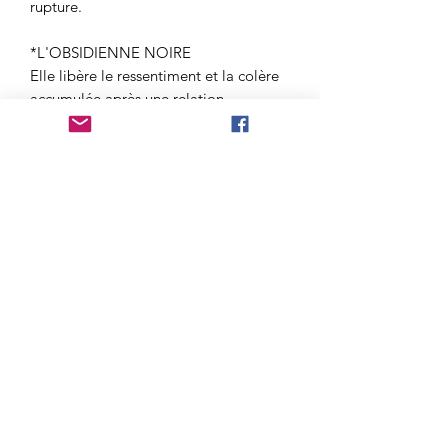
rupture.
*L'OBSIDIENNE NOIRE
Elle libère le ressentiment et la colère
accumulée après une relation
conflictuelle. Elle nettoie toute
l'amertume. L’ Obsidienne Noire vous
aide aussi à pardonner à la personne
qui vous a blessé et ainsi aller de
l'avant.
*AVENTURINE
Cristal de guérison, l'Aventurine Verte
peut remplacer les sentiments de
douleur par de l'amour et du pardon.
Elle permet de se libérer des souvenirs
d'une relation.
*CRISTAL DE ROCHE
en plus d'amplifier les vertus des autres