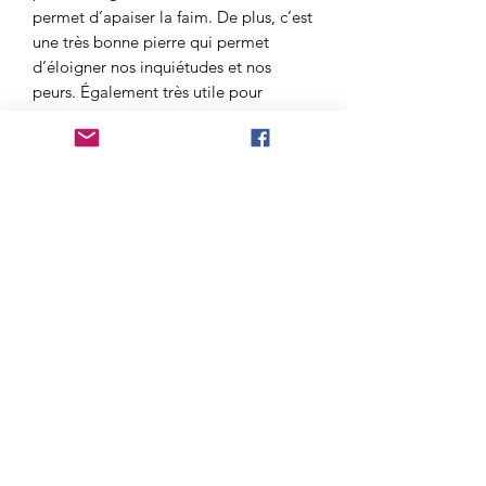
permet d’apaiser la faim. De plus, c’est
une très bonne pierre qui permet
d’éloigner nos inquiétudes et nos
peurs. Également très utile pour
accroitre nos facultés intellectuelles
ainsi que la concentration lors
d’apprentissage. De plus, étant une
pierre de détente elle sera parfaite
pour apaiser le stress, l’anxiété ainsi
que le sommeil.
Tradition et Symbolisme :
Tradition : Paix intérieur.
Tour de poignet (en cm) : 16 – 18 cm
Qualité : A = Bonne
AVERTISSEMENT
Attention l’utilisation de ces pierres
pour leur vertu et leur pouvoir est