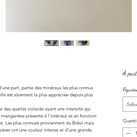
À part
d’une part, partie des minéraux les plus connus
Figurin
elle est sûrement la plus appréciée depuis plus
Sélec
lle des quartzs violacés ayant une intensité qui
e manganèse présente à l’intérieur et en fonction
Quanti
. Les plus connues proviennent du Brésil mais
nières ont une couleur intense et d’une grande