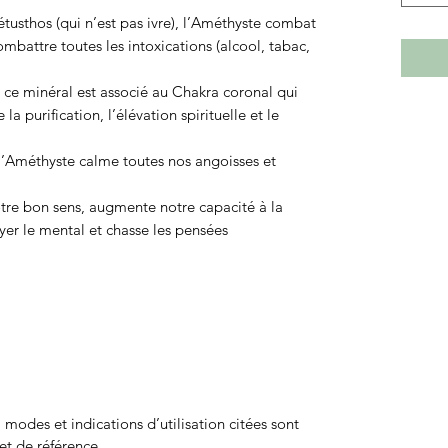
usthos (qui n’est pas ivre), l’Améthyste combat
 combattre toutes les intoxications (alcool, tabac,
, ce minéral est associé au Chakra coronal qui
la purification, l’élévation spirituelle et le
 l’Améthyste calme toutes nos angoisses et
tre bon sens, augmente notre capacité à la
yer le mental et chasse les pensées
odes et indications d’utilisation citées sont
et de référence.