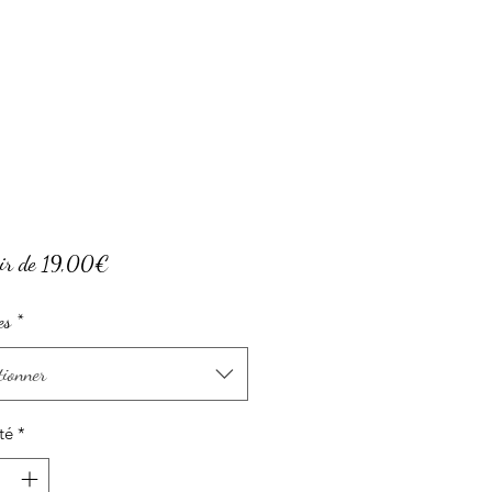
Prix
ir de
19,00€
promotionnel
es
*
tionner
té
*