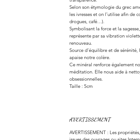
Selon son étymologie du grec amét
les ivresses et on l’utilise afin de
drogues, café…).
Symbolisant la force et la sagesse
représente par sa vibration violette 
renouveau.
Source d’équilibre et de sérénité,
apaise notre colère.
Ce minéral renforce également no
méditation. Elle nous aide à netto
obsessionnelles.
Taille : 5cm
AVERTISSEMENT
AVERTISSEMENT : Les propriétés, m
issues des ouvrages ou sites Intern