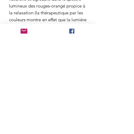
lumineux des rouges-orangé propice à
la relaxation (la thérapeutique par les
couleurs montre en effet que la lumière
orangée a des effets dynamisants et
relaxants). Ainsi la lumière des
lampes
en Cristal de sel
est particulièrement
favorable à la réflexion, l'apaisement,
l'introspection...
Il est à noter que les
lampes en Cristal
de Sel
ne sont pas destinées à éclairer
une pièce, mais elles trouveront
parfaitement leur place dans les lieux
de travail, de relaxation, dans les
chambres à coucher et les chambres
pour enfants.
CONDITIONNEMENT