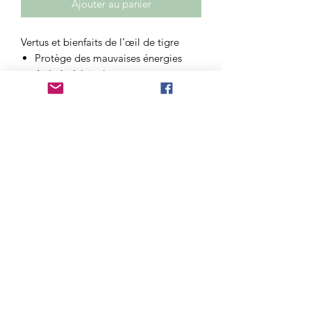
Ajouter au panier
Vertus et bienfaits de l’œil de tigre
Protège des mauvaises énergies
Aide à réduire le stress
Favorise les idées positives
Contribue à la détente de l’esprit et
du corps
Soulage les douleurs articulaires
Limite les problèmes respiratoires
Favorise une meilleure digestion
Vendu sans cordon disponible dans la
boutique
taille:30mn
AVERTISSEMENT
Attention l’utilisation de ces pierres
pour leur vertu et leur pouvoir est