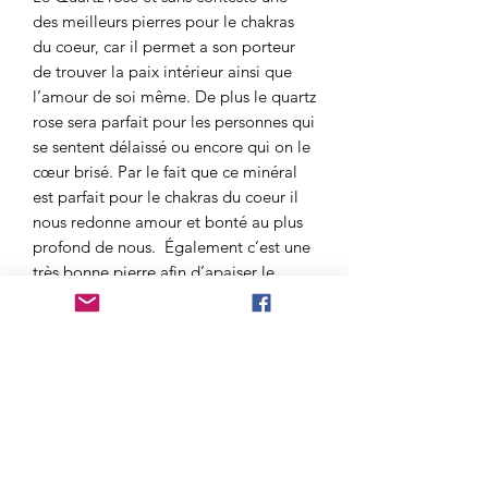
des meilleurs pierres pour le chakras
du coeur, car il permet a son porteur
de trouver la paix intérieur ainsi que
l’amour de soi même. De plus le quartz
rose sera parfait pour les personnes qui
se sentent délaissé ou encore qui on le
cœur brisé. Par le fait que ce minéral
est parfait pour le chakras du coeur il
nous redonne amour et bonté au plus
profond de nous. Également c’est une
très bonne pierre afin d’apaiser le
stresse et l’anxiété suite a une rupture.
De plus, du fait de sa douceur, le
Quartz Rose est parfait pour les enfants
et les adolescents tout au long de leurs
apprentissages de la vie.
Pour finir cette pierre est également
utile afin de lutter contre les champs
électromagnétique et ondes émises