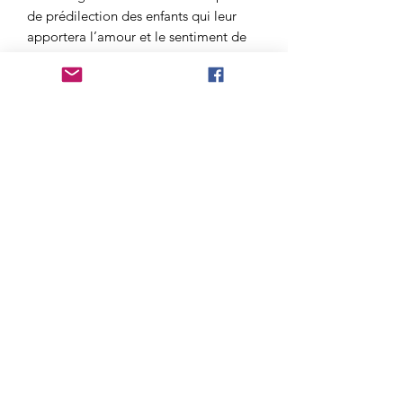
de prédilection des enfants qui leur
apportera l’amour et le sentiment de
sécurité dont ils ont tant besoin.
Actions sur le physique :
Elle peut accélérer la résorption des
coups bleus, mais c’est surtout sur les
effet secondaire que provoque le stress
que pourra être utile cette pierre au
niveau physique, comme par exemple
les ulcères, hypertension liée à
l’anxiété, les cancers (préventivement).
On l’utilise aussi contre les insomnies
et les maux de tête.
Provenance: Afrique du Sud
Taille : 25 à 30mn
Prix hors frais de port.