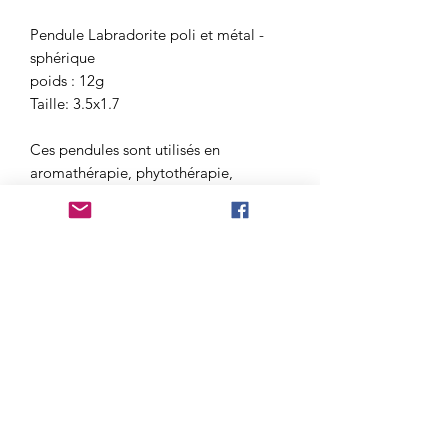
Pendule Labradorite poli et métal -
sphérique
poids : 12g
Taille: 3.5x1.7
Ces pendules sont utilisés en
aromathérapie, phytothérapie,
radionique, homéopathie, thérapie
avec des huiles essentielles, des
lectures de cartes et pratiques de
guérison.
Les objets dans une salle peuvent être
influencés par les propriétés des
pierres semi-précieuses du pendule.
Les minéraux ne sont pas exactement
les mêmes, donc l'apparence peut
différer dans la taille ou la
couleur.Assurez-vous que le pendule