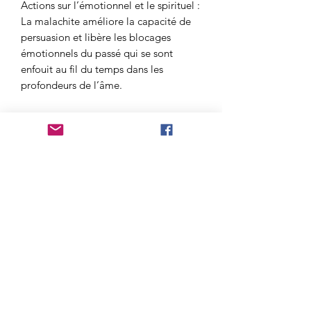
Actions sur l’émotionnel et le spirituel :
La malachite améliore la capacité de
persuasion et libère les blocages
émotionnels du passé qui se sont
enfouit au fil du temps dans les
profondeurs de l’âme.
Actions sur le physique :
En lithothérapie la malachite est une
pierre très efficace contre les douleurs
et contre les problèmes articulaires,
absorbant les douleurs tel une éponge
lorsqu’elle est appliqué sur les zones
douloureuses. C’est une pierre anti-
inflammatoire d’un point de vu
énergétique, elle agira là ou sont les
inflammations, les douleurs, elle est
aussi diurétique.