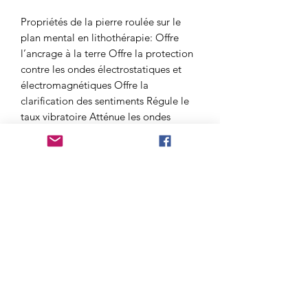
Propriétés de la pierre roulée sur le
plan mental en lithothérapie: Offre
l’ancrage à la terre Offre la protection
contre les ondes électrostatiques et
électromagnétiques Offre la
clarification des sentiments Régule le
taux vibratoire Atténue les ondes
négatives Propriétés de la pierre
roulée sur le plan physique en
lithothérapie: Offre l’équilibre
énergétique Régule le champ
électromagnétique (aura) Régule les
déchets corporels
Provenance: Brésil
Taille: 20 à 30mn
Hors frais de port.